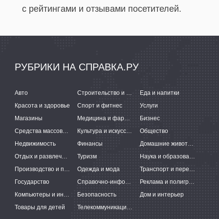
с рейтингами и отзывами посетителей.
РУБРИКИ НА СПРАВКА.РУ
Авто
Строительство и ремонт
Еда и напитки
Красота и здоровье
Спорт и фитнес
Услуги
Магазины
Медицина и фармацевтика
Бизнес
Средства массовой информации
Культура и искусство
Общество
Недвижимость
Финансы
Домашние животные
Отдых и развлечения
Туризм
Наука и образование
Производство и поставки
Одежда и мода
Транспорт и перевозки
Государство
Справочно-информационные системы
Реклама и полиграфия
Компьютеры и интернет
Безопасность
Дом и интерьер
Товары для детей
Телекоммуникации и связь