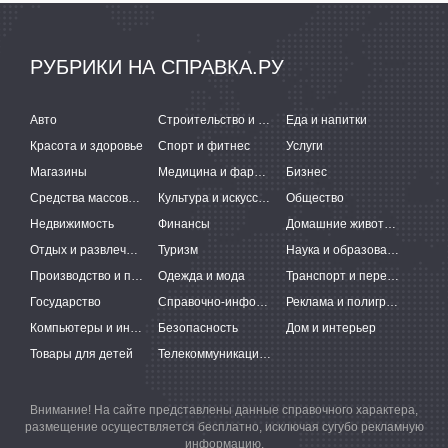
РУБРИКИ НА СПРАВКА.РУ
Авто
Строительство и ремонт
Еда и напитки
Красота и здоровье
Спорт и фитнес
Услуги
Магазины
Медицина и фармацевтика
Бизнес
Средства массовой информации
Культура и искусство
Общество
Недвижимость
Финансы
Домашние животные
Отдых и развлечения
Туризм
Наука и образование
Производство и поставки
Одежда и мода
Транспорт и перевозки
Государство
Справочно-информационные системы
Реклама и полиграфия
Компьютеры и интернет
Безопасность
Дом и интерьер
Товары для детей
Телекоммуникации и связь
Внимание! На сайте представлены данные справочного характера,
размещение осуществляется бесплатно, исключая сугубо рекламную
информацию.