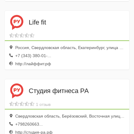
Life fit
Россия, Свердловская область, Екатеринбург, улица Степана Разина, 95
+7 (343) 380-01-...
http://лайффит.рф
Студия фитнеса РА
1 отзыв
Свердловская область, Берёзовский, Восточная улица, 3А, офис 606, 6 этаж; вход слева от Дикси
+798260663...
http://студия-ра.рф