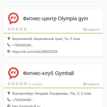
Фитнес-центр Olympia gym
открыто
Берёзовский, Берёзовский тракт, 7а, 2 этаж
+795065284...
https://vk.com/club109233238
Фитнес-клуб Gymhall
2 отзыва
открыто
Екатеринбург, Начдива Онуфриева, 70а, 2; 3 этаж
+734334466...
http://gymhall-fit.ru