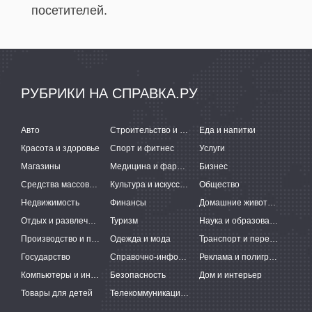
посетителей.
РУБРИКИ НА СПРАВКА.РУ
Авто
Строительство и ремонт
Еда и напитки
Красота и здоровье
Спорт и фитнес
Услуги
Магазины
Медицина и фармацевтика
Бизнес
Средства массовой информации
Культура и искусство
Общество
Недвижимость
Финансы
Домашние животные
Отдых и развлечения
Туризм
Наука и образование
Производство и поставки
Одежда и мода
Транспорт и перевозки
Государство
Справочно-информационные системы
Реклама и полиграфия
Компьютеры и интернет
Безопасность
Дом и интерьер
Товары для детей
Телекоммуникации и связь