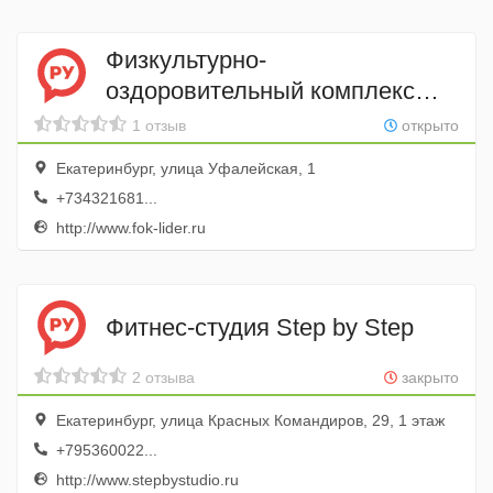
Физкультурно-
оздоровительный комплекс
Лидер
1 отзыв
открыто
Екатеринбург, улица Уфалейская, 1
+734321681...
http://www.fok-lider.ru
Фитнес-студия Step by Step
2 отзыва
закрыто
Екатеринбург, улица Красных Командиров, 29, 1 этаж
+795360022...
http://www.stepbystudio.ru