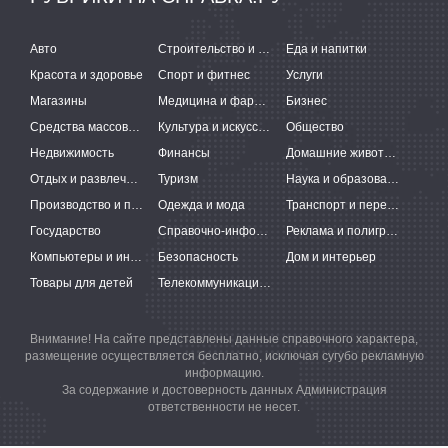
Авто
Строительство и ремонт
Еда и напитки
Красота и здоровье
Спорт и фитнес
Услуги
Магазины
Медицина и фармацевтика
Бизнес
Средства массовой информации
Культура и искусство
Общество
Недвижимость
Финансы
Домашние животные
Отдых и развлечения
Туризм
Наука и образование
Производство и поставки
Одежда и мода
Транспорт и перевозки
Государство
Справочно-информационные системы
Реклама и полиграфия
Компьютеры и интернет
Безопасность
Дом и интерьер
Товары для детей
Телекоммуникации и связь
Внимание! На сайте представлены данные справочного характера,
размещение осуществляется бесплатно, исключая сугубо рекламную
информацию.
За содержание и достоверность данных Администрация
ответственности не несет.