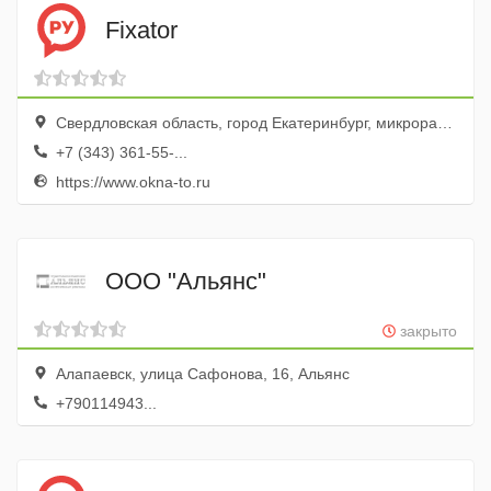
Fixator
Свердловская область, город Екатеринбург, микрорайон Втузгородок, улица Софьи Ковалевской, 3, оф. 504
+7 (343) 361-55-...
https://www.okna-to.ru
ООО "Альянс"
закрыто
Алапаевск, улица Сафонова, 16, Альянс
+790114943...